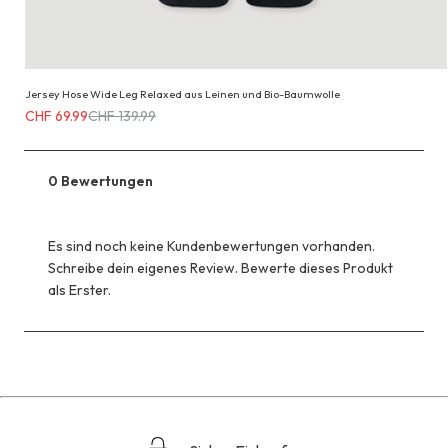
Jersey Hose Wide Leg Relaxed aus Leinen und Bio-Baumwolle
Erhältlich
CHF 69.99
CHF 139.99
für
CHF 69.99
anstatt
0 Bewertungen
CHF 139.99
Es sind noch keine Kundenbewertungen vorhanden.
Schreibe dein eigenes Review. Bewerte dieses Produkt
als Erster.