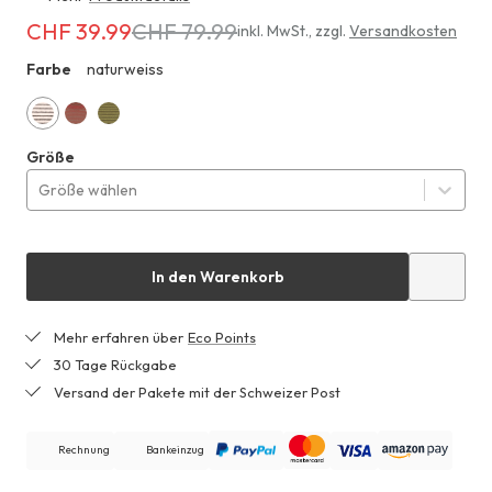
CHF 39.99
CHF 79.99
Erhältlich
inkl. MwSt.
,
zzgl.
Versandkosten
für
Farbe
naturweiss
ZHF
CHF 39.99
anstatt
CHF 79.99
naturweiss
mocca
goldoliv
Größe
Größe wählen
In den Warenkorb
Mehr erfahren über
Eco Points
30 Tage Rückgabe
Versand der Pakete mit der Schweizer Post
Rechnung
Bankeinzug