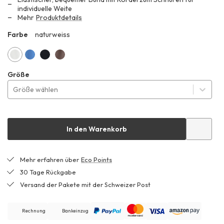
CHF 109.99
individuelle Weite
Mehr
Produktdetails
Farbe
naturweiss
ZHF
naturweiss
kornblume
schwarz
mocca
Größe
Größe wählen
In den Warenkorb
Mehr erfahren über
Eco Points
30 Tage Rückgabe
Versand der Pakete mit der Schweizer Post
Rechnung
Bankeinzug