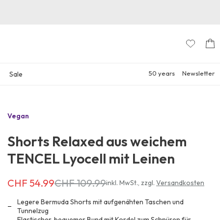
50 years
Newsletter
Sale
Vegan
Shorts Relaxed aus weichem
TENCEL Lyocell mit Leinen
CHF 54.99
CHF 109.99
Erhältlich
inkl. MwSt.
,
zzgl.
Versandkosten
für
CHF 54.99
Legere Bermuda Shorts mit aufgenähten Taschen und
anstatt
Tunnelzug
Elastischer, bequemer Bund mit Kordel zum Schnüren für