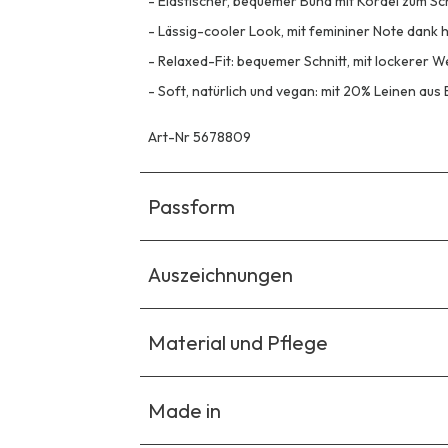
-
Elastischer, bequemer Bund mit Kordel zum Sch
-
Lässig-cooler Look, mit femininer Note dank h
-
Relaxed-Fit: bequemer Schnitt, mit lockerer 
-
Soft, natürlich und vegan: mit 20% Leinen aus 
Art-Nr 5678809
Passform
Auszeichnungen
Material und Pflege
Made in