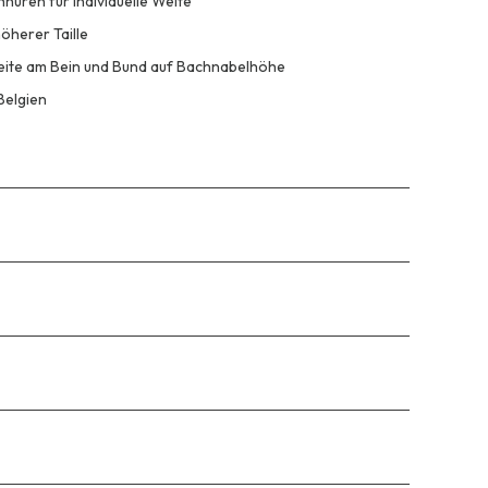
nüren für individuelle Weite
öherer Taille
Weite am Bein und Bund auf Bachnabelhöhe
Belgien