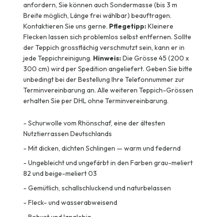
anfordern, Sie können auch Sondermasse (bis 3 m
Breite möglich, Länge frei wählbar) beauftragen.
Kontaktieren Sie uns gerne.
Pflegetipp:
Kleinere
Flecken lassen sich problemlos selbst entfernen. Sollte
der Teppich grossflächig verschmutzt sein, kann er in
jede Teppichreinigung.
Hinweis:
Die Grösse 45 (200 x
300 cm) wird per Spedition angeliefert. Geben Sie bitte
unbedingt bei der Bestellung Ihre Telefonnummer zur
Terminvereinbarung an. Alle weiteren Teppich-Grössen
erhalten Sie per DHL ohne Terminvereinbarung.
-
Schurwolle vom Rhönschaf, eine der ältesten
Nutztierrassen Deutschlands
-
Mit dicken, dichten Schlingen — warm und federnd
-
Ungebleicht und ungefärbt in den Farben grau-meliert
82 und beige-meliert 03
-
Gemütlich, schallschluckend und naturbelassen
-
Fleck- und wasserabweisend