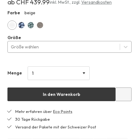
ab CHF 439.99
Erhältlich
inkl. MwSt.
,
zzgl.
Versandkosten
ab
Farbe
beige
HHO
CHF 439.99
beige
muscariblau
gischtgrün
grau-
Größe
meliert
Größe wählen
Menge
In den Warenkorb
Mehr erfahren über
Eco Points
30 Tage Rückgabe
Versand der Pakete mit der Schweizer Post