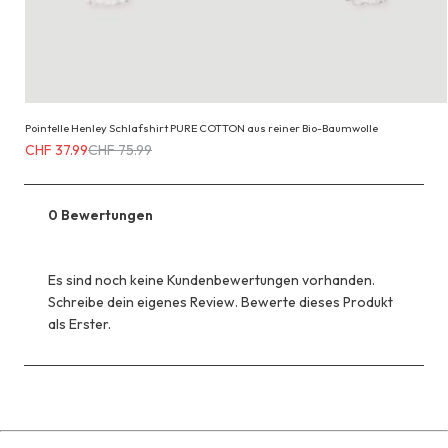
Pointelle Henley Schlafshirt PURE COTTON aus reiner Bio-Baumwolle
Erhältlich
CHF 37.99
CHF 75.99
für
CHF 37.99
anstatt
0 Bewertungen
CHF 75.99
Es sind noch keine Kundenbewertungen vorhanden.
Schreibe dein eigenes Review. Bewerte dieses Produkt
als Erster.