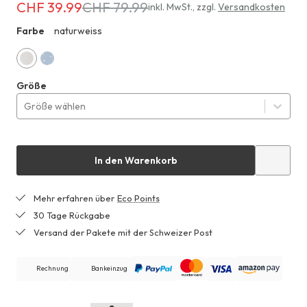
CHF 39.99
CHF 79.99
Erhältlich
inkl. MwSt.
,
zzgl.
Versandkosten
für
Farbe
naturweiss
ZHF
CHF 39.99
anstatt
CHF 79.99
naturweiss
nordisch
Größe
blau
Größe wählen
In den Warenkorb
Mehr erfahren über
Eco Points
30 Tage Rückgabe
Versand der Pakete mit der Schweizer Post
Rechnung
Bankeinzug