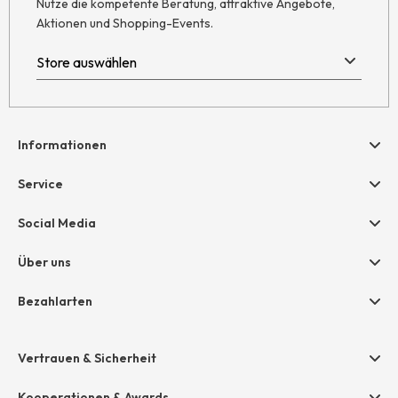
Nutze die kompetente Beratung, attraktive Angebote,
Aktionen und Shopping-Events.
Informationen
Hilfe & Kontakt
Service
Newsletter
Geschenkgutscheine
Social Media
AGB
hessnatur friends
Widerruf
Über uns
Größentabelle
Datenschutz
Unternehmen
Bezahlarten
Impressum
Jobs
Rechnung
Presse
Vertrauen & Sicherheit
Amazon Pay
Unsere Stores
Paypal
Kooperationen & Awards