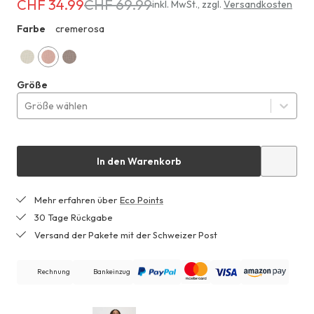
CHF 34.99
CHF 69.99
Erhältlich
inkl. MwSt.
,
zzgl.
Versandkosten
für
Farbe
cremerosa
ZHF
CHF 34.99
anstatt
CHF 69.99
natur
cremerosa
mandelbraun
Größe
Größe wählen
In den Warenkorb
Mehr erfahren über
Eco Points
30 Tage Rückgabe
Versand der Pakete mit der Schweizer Post
Rechnung
Bankeinzug