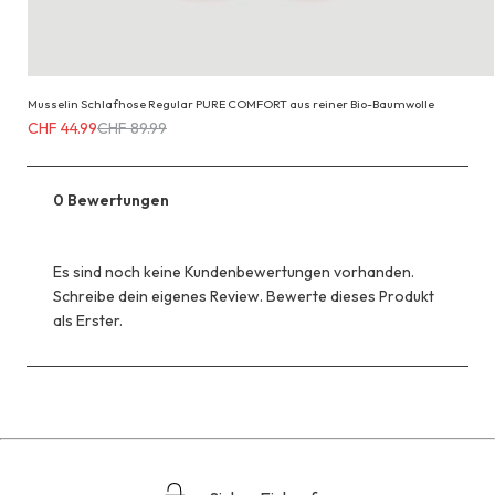
Musselin Schlafhose Regular PURE COMFORT aus reiner Bio-Baumwolle
Erhältlich
CHF 44.99
CHF 89.99
für
CHF 44.99
anstatt
0 Bewertungen
CHF 89.99
Es sind noch keine Kundenbewertungen vorhanden.
Schreibe dein eigenes Review. Bewerte dieses Produkt
als Erster.