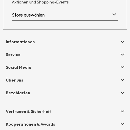
Aktionen und Shopping-Events.
Informationen
Hilfe & Kontakt
Service
Newsletter
Geschenkgutscheine
Social Media
AGB
hessnatur friends
Widerruf
Über uns
Größentabelle
Datenschutz
Unternehmen
Bezahlarten
Impressum
Jobs
Rechnung
Presse
Vertrauen & Sicherheit
Amazon Pay
Unsere Stores
Paypal
Kooperationen & Awards
Mastercard