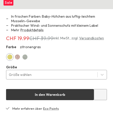
Sale
In frischen Farben: Baby-Hütchen aus luftig-leichtem
Musselin-Gewebe
Praktischer Wind- und Sonnenschutz mit kleinem Label
Mehr
Produktdetails
CHF 19.99
CHF 39.99
Erhältlich
inkl. MwSt.
,
zzgl.
Versandkosten
für
Farbe
zitronengras
ZZ1
CHF 19.99
anstatt
CHF 39.99
zitronengras
sonnenapricot
nebelgrau
Größe
Größe wählen
In den Warenkorb
Mehr erfahren über
Eco Points