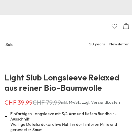
50 years
Newsletter
Sale
Light Slub Longsleeve Relaxed
aus reiner Bio-Baumwolle
CHF 39.99
CHF 79.99
Erhältlich
inkl. MwSt.
,
zzgl.
Versandkosten
für
CHF 39.99
Einfarbiges Longsleeve mit 3/4 Arm und tiefem Rundhals-
anstatt
Ausschnitt
Wertige Details: dekorative Naht in der hinteren Mitte und
CHF 79.99
gerundeter Saum