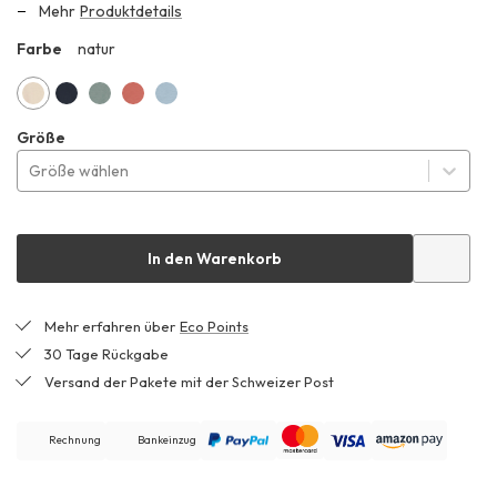
Mehr
Produktdetails
Farbe
natur
ZHF
natur
marine
mattgrün
pfirsichrot
perlblau
Größe
Größe wählen
In den Warenkorb
Mehr erfahren über
Eco Points
30 Tage Rückgabe
Versand der Pakete mit der Schweizer Post
Rechnung
Bankeinzug