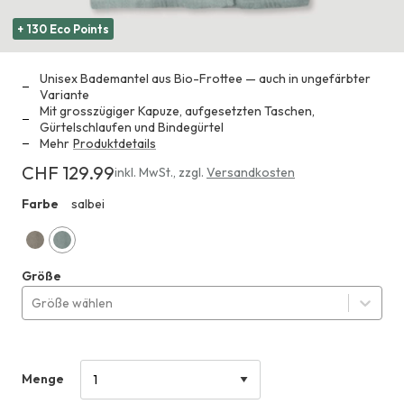
+ 130 Eco Points
Unisex Bademantel aus Bio-Frottee — auch in ungefärbter
Variante
Mit grosszügiger Kapuze, aufgesetzten Taschen,
Gürtelschlaufen und Bindegürtel
Mehr
Produktdetails
CHF 129.99
Erhältlich
inkl. MwSt.
,
zzgl.
Versandkosten
für
Farbe
salbei
HHF
CHF 129.99
kaschmir
salbei
Größe
Größe wählen
Menge