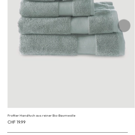
Frottier Handtuch aus reiner Bio-Baumwolle
Erhältlich
CHF 19.99
für
CHF 19.99