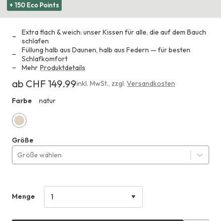
+ 150 Eco Points
Extra flach & weich: unser Kissen für alle, die auf dem Bauch
schlafen
Füllung halb aus Daunen, halb aus Federn — für besten
Schlafkomfort
Mehr
Produktdetails
ab CHF 149.99
Erhältlich
inkl. MwSt.
,
zzgl.
Versandkosten
ab
Farbe
natur
HHO
CHF 149.99
natur
Größe
Größe wählen
Menge