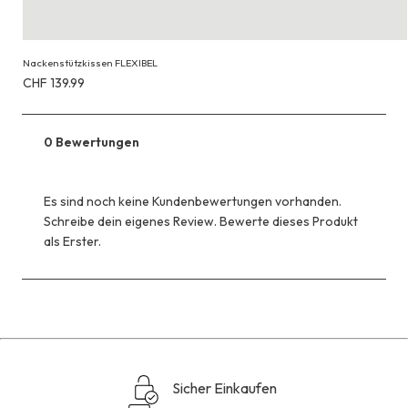
Nackenstützkissen FLEXIBEL
Erhältlich
CHF 139.99
für
CHF 139.99
0 Bewertungen
Es sind noch keine Kundenbewertungen vorhanden.
Schreibe dein eigenes Review. Bewerte dieses Produkt
als Erster.
Sicher Einkaufen