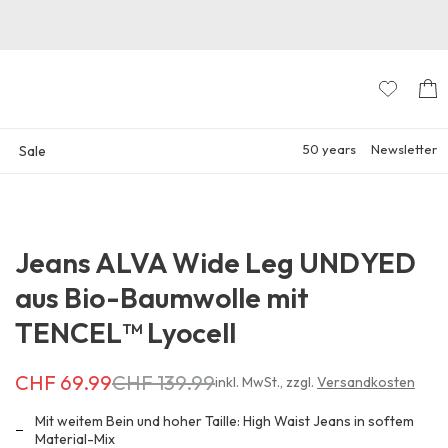
50 years
Newsletter
Sale
Jeans ALVA Wide Leg UNDYED
aus Bio-Baumwolle mit
TENCEL™ Lyocell
CHF 69.99
CHF 139.99
Erhältlich
inkl. MwSt.
,
zzgl.
Versandkosten
für
CHF 69.99
Mit weitem Bein und hoher Taille: High Waist Jeans in softem
anstatt
Material-Mix