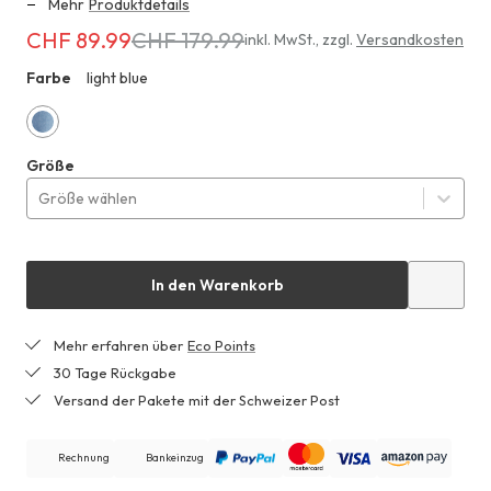
Mehr
Produktdetails
CHF 89.99
CHF 179.99
Erhältlich
inkl. MwSt.
,
zzgl.
Versandkosten
für
Farbe
light blue
ZHF
CHF 89.99
anstatt
CHF 179.99
light
Größe
blue
Größe wählen
In den Warenkorb
Mehr erfahren über
Eco Points
30 Tage Rückgabe
Versand der Pakete mit der Schweizer Post
Rechnung
Bankeinzug