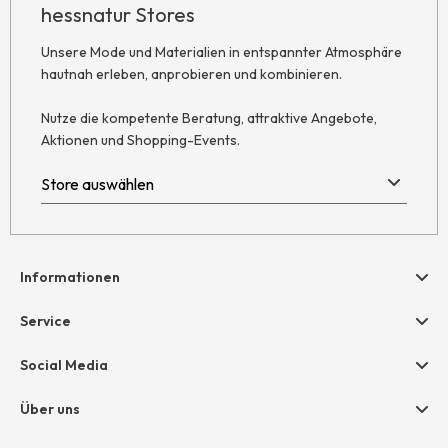
hessnatur Stores
Unsere Mode und Materialien in entspannter Atmosphäre
hautnah erleben, anprobieren und kombinieren.
Nutze die kompetente Beratung, attraktive Angebote,
Aktionen und Shopping-Events.
Informationen
Hilfe & Kontakt
Service
Newsletter
Geschenkgutscheine
Social Media
AGB
hessnatur friends
Widerruf
Über uns
Größentabelle
Datenschutz
Unternehmen