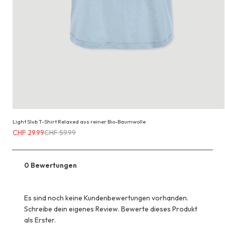
Light Slub T-Shirt Relaxed aus reiner Bio-Baumwolle
Erhältlich
CHF 29.99
CHF 59.99
für
CHF 29.99
anstatt
0 Bewertungen
CHF 59.99
Es sind noch keine Kundenbewertungen vorhanden.
Schreibe dein eigenes Review. Bewerte dieses Produkt
als Erster.