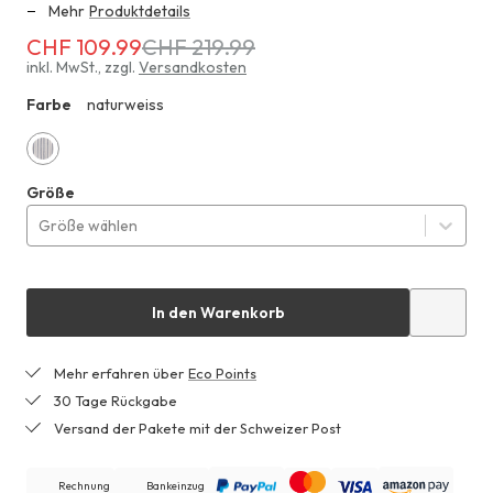
Mehr
Produktdetails
CHF 109.99
CHF 219.99
Erhältlich
für
inkl. MwSt.
,
zzgl.
Versandkosten
CHF 109.99
Farbe
naturweiss
ZHF
anstatt
CHF 219.99
naturweiss
Größe
Größe wählen
In den Warenkorb
Mehr erfahren über
Eco Points
30 Tage Rückgabe
Versand der Pakete mit der Schweizer Post
Rechnung
Bankeinzug