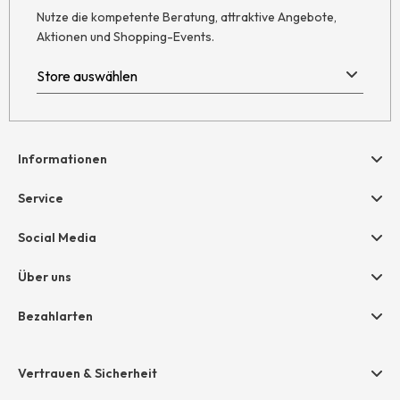
Nutze die kompetente Beratung, attraktive Angebote,
Aktionen und Shopping-Events.
Informationen
Hilfe & Kontakt
Service
Newsletter
Geschenkgutscheine
Social Media
AGB
hessnatur friends
Widerruf
Über uns
Größentabelle
Datenschutz
Unternehmen
Bezahlarten
Impressum
Jobs
Rechnung
Presse
Vertrauen & Sicherheit
Amazon Pay
Unsere Stores