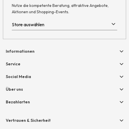
Nutze die kompetente Beratung, attraktive Angebote,
Aktionen und Shopping-Events.
Informationen
Hilfe & Kontakt
Service
Newsletter
Geschenkgutscheine
Social Media
AGB
hessnatur friends
Widerruf
Über uns
Größentabelle
Datenschutz
Unternehmen
Bezahlarten
Impressum
Jobs
Rechnung
Presse
Vertrauen & Sicherheit
Amazon Pay
Unsere Stores