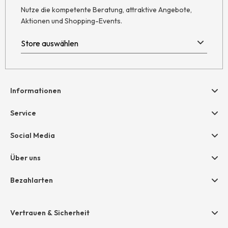
Nutze die kompetente Beratung, attraktive Angebote,
Aktionen und Shopping-Events.
Informationen
Hilfe & Kontakt
Service
Newsletter
Geschenkgutscheine
Social Media
AGB
hessnatur friends
Widerruf
Über uns
Größentabelle
Datenschutz
Unternehmen
Bezahlarten
Impressum
Jobs
Rechnung
Presse
Vertrauen & Sicherheit
Amazon Pay
Unsere Stores