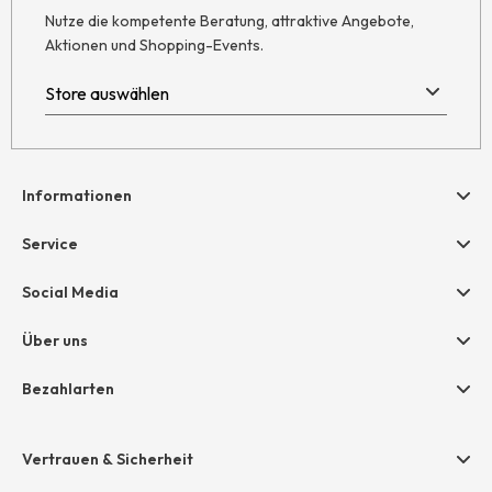
Nutze die kompetente Beratung, attraktive Angebote,
Aktionen und Shopping-Events.
Informationen
Hilfe & Kontakt
Service
Newsletter
Geschenkgutscheine
Social Media
AGB
hessnatur friends
Widerruf
Über uns
Größentabelle
Datenschutz
Unternehmen
Bezahlarten
Impressum
Jobs
Rechnung
Presse
Vertrauen & Sicherheit
Amazon Pay
Unsere Stores