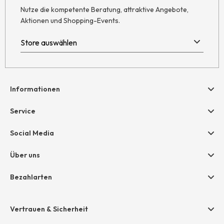
Nutze die kompetente Beratung, attraktive Angebote,
Aktionen und Shopping-Events.
Informationen
Hilfe & Kontakt
Service
Newsletter
Geschenkgutscheine
Social Media
AGB
hessnatur friends
Widerruf
Über uns
Größentabelle
Datenschutz
Unternehmen
Bezahlarten
Impressum
Jobs
Rechnung
Presse
Vertrauen & Sicherheit
Amazon Pay
Unsere Stores