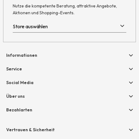
Nutze die kompetente Beratung, attraktive Angebote,
Aktionen und Shopping-Events.
Informationen
Hilfe & Kontakt
Service
Newsletter
Geschenkgutscheine
Social Media
AGB
hessnatur friends
Widerruf
Über uns
Größentabelle
Datenschutz
Unternehmen
Bezahlarten
Impressum
Jobs
Rechnung
Presse
Vertrauen & Sicherheit
Amazon Pay
Unsere Stores