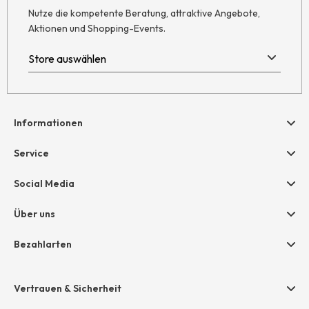
Nutze die kompetente Beratung, attraktive Angebote,
Aktionen und Shopping-Events.
Informationen
Hilfe & Kontakt
Service
Newsletter
Geschenkgutscheine
Social Media
AGB
hessnatur friends
Widerruf
Über uns
Größentabelle
Datenschutz
Unternehmen
Bezahlarten
Impressum
Jobs
Rechnung
Presse
Vertrauen & Sicherheit
Amazon Pay
Unsere Stores