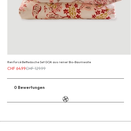
Renforcé Bettwäsche Set GOA aus reiner Bio-Baumwolle
Erhältlich
CHF 64.99
CHF 129.99
für
CHF 64.99
anstatt
0 Bewertungen
Zu
CHF 129.99
den
Reviews