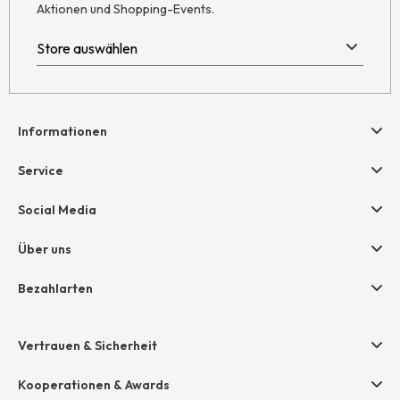
Aktionen und Shopping-Events.
Informationen
Hilfe & Kontakt
Service
Newsletter
Geschenkgutscheine
Social Media
AGB
hessnatur friends
Widerruf
Über uns
Größentabelle
Datenschutz
Unternehmen
Bezahlarten
Impressum
Jobs
Rechnung
Presse
Vertrauen & Sicherheit
Amazon Pay
Unsere Stores
Paypal
Kooperationen & Awards