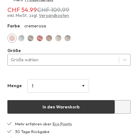
CHF 54.99
CHF 109.99
Erhältlich
für
inkl. MwSt.
,
zzgl.
Versandkosten
CHF 54.99
Farbe
cremerosa
ZHF
anstatt
CHF 109.99
cremerosa
graublau
thymian
wildbeere
schokobraun
grau
dunkelgrau
Größe
Größe wählen
Menge
In den Warenkorb
Mehr erfahren über
Eco Points
30 Tage Rückgabe