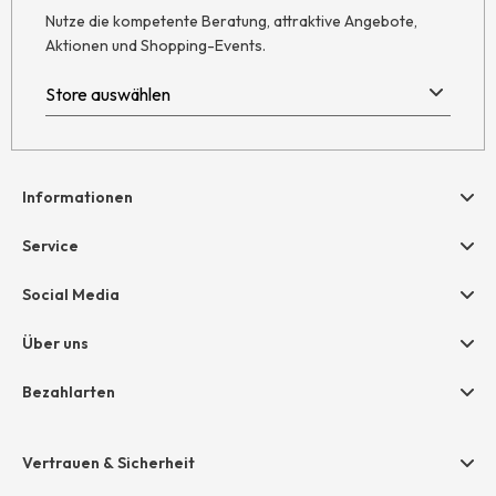
Nutze die kompetente Beratung, attraktive Angebote,
Aktionen und Shopping-Events.
Informationen
Hilfe & Kontakt
Service
Newsletter
Geschenkgutscheine
Social Media
AGB
hessnatur friends
Widerruf
Über uns
Größentabelle
Datenschutz
Unternehmen
Bezahlarten
Impressum
Jobs
Rechnung
Presse
Vertrauen & Sicherheit
Amazon Pay
Unsere Stores