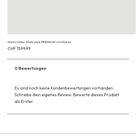
Naturlatex-Matratze PREMIUM mit Kokos
Erhältlich
CHF 1599.99
für
CHF 1599.99
0 Bewertungen
Es sind noch keine Kundenbewertungen vorhanden.
Schreibe dein eigenes Review. Bewerte dieses Produkt
als Erster.