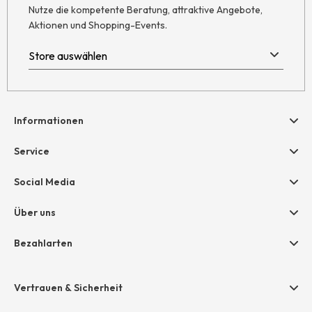
Nutze die kompetente Beratung, attraktive Angebote,
Aktionen und Shopping-Events.
Informationen
Hilfe & Kontakt
Service
Newsletter
Geschenkgutscheine
Social Media
AGB
hessnatur friends
Widerruf
Über uns
Größentabelle
Datenschutz
Unternehmen
Bezahlarten
Impressum
Jobs
Rechnung
Presse
Vertrauen & Sicherheit
Amazon Pay
Unsere Stores
Paypal