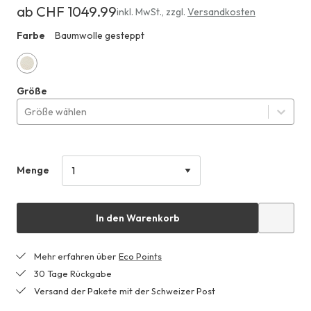
ab CHF 1049.99
Erhältlich
inkl. MwSt.
,
zzgl.
Versandkosten
ab
Farbe
Baumwolle gesteppt
HHO
CHF 1049.99
Baumwolle
Größe
gesteppt
Größe wählen
Menge
In den Warenkorb
Mehr erfahren über
Eco Points
30 Tage Rückgabe
Versand der Pakete mit der Schweizer Post