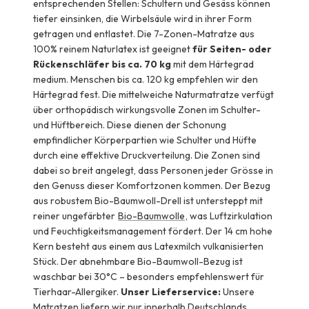
entsprechenden Stellen: Schultern und Gesäss können
tiefer einsinken, die Wirbelsäule wird in ihrer Form
getragen und entlastet. Die 7-Zonen-Matratze aus
100% reinem Naturlatex ist geeignet
für Seiten- oder
Rückenschläfer bis ca. 70 kg
mit dem Härtegrad
medium. Menschen bis ca. 120 kg empfehlen wir den
Härtegrad fest. Die mittelweiche Naturmatratze verfügt
über orthopädisch wirkungsvolle Zonen im Schulter-
und Hüftbereich. Diese dienen der Schonung
empfindlicher Körperpartien wie Schulter und Hüfte
durch eine effektive Druckverteilung. Die Zonen sind
dabei so breit angelegt, dass Personen jeder Grösse in
den Genuss dieser Komfortzonen kommen. Der Bezug
aus robustem Bio-Baumwoll-Drell ist untersteppt mit
reiner ungefärbter
Bio-Baumwolle
, was Luftzirkulation
und Feuchtigkeitsmanagement fördert. Der 14 cm hohe
Kern besteht aus einem aus Latexmilch vulkanisierten
Stück. Der abnehmbare Bio-Baumwoll-Bezug ist
waschbar bei 30°C – besonders empfehlenswert für
Tierhaar-Allergiker.
Unser Lieferservice:
Unsere
Matratzen liefern wir nur innerhalb Deutschlands,