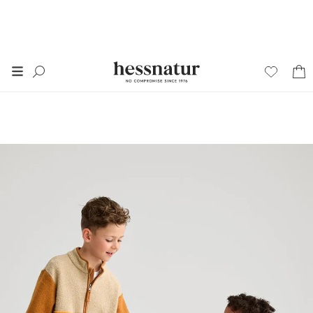
FINAL SALE
50% auf alles im
SALE
*
+ 20% extra auf SALE
Damen
Herren
Junior
Wäsche
Home