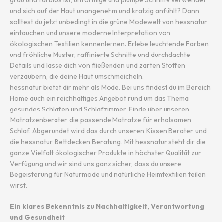
grau und farblos ist, unförmige und plumpe Schnitte verwendet
und sich auf der Haut unangenehm und kratzig anfühlt? Dann
solltest du jetzt unbedingt in die grüne Modewelt von hessnatur
eintauchen und unsere moderne Interpretation von
ökologischen Textilien kennenlernen. Erlebe leuchtende Farben
und fröhliche Muster, raffinierte Schnitte und durchdachte
Details und lasse dich von fließenden und zarten Stoffen
verzaubern, die deine Haut umschmeicheln.
hessnatur bietet dir mehr als Mode. Bei uns findest du im Bereich
Home auch ein reichhaltiges Angebot rund um das Thema
gesundes Schlafen und Schlafzimmer. Finde über unseren
Matratzenberater
die passende Matratze für erholsamen
Schlaf. Abgerundet wird das durch unseren
Kissen Berater
und
die hessnatur
Bettdecken Beratung
. Mit hessnatur steht dir die
ganze Vielfalt ökologischer Produkte in höchster Qualität zur
Verfügung und wir sind uns ganz sicher, dass du unsere
Begeisterung für Naturmode und natürliche Heimtextilien teilen
wirst.
Ein klares Bekenntnis zu Nachhaltigkeit, Verantwortung
und Gesundheit