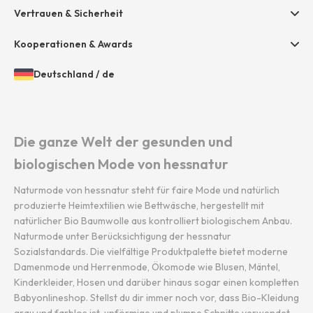
Presse
Vertrauen & Sicherheit
Amazon Pay
Grounding Page
Unsere Stores
Paypal
Kooperationen & Awards
Mastercard
Deutschland
/
de
VISA
Öffnen
Gewähltes
der
Land
Diners / Discover
Länder-
und
und
Sprache:
Die ganze Welt der gesunden und
Sprachauswahl
biologischen Mode von hessnatur
Naturmode von hessnatur steht für faire Mode und natürlich
produzierte Heimtextilien wie Bettwäsche, hergestellt mit
natürlicher Bio Baumwolle aus kontrolliert biologischem Anbau.
Naturmode unter Berücksichtigung der hessnatur
Sozialstandards. Die vielfältige Produktpalette bietet moderne
Damenmode und Herrenmode, Ökomode wie Blusen, Mäntel,
Kinderkleider, Hosen und darüber hinaus sogar einen kompletten
Babyonlineshop. Stellst du dir immer noch vor, dass Bio-Kleidung