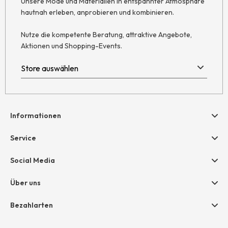
Unsere Mode und Materialien in entspannter Atmosphäre
hautnah erleben, anprobieren und kombinieren.
Nutze die kompetente Beratung, attraktive Angebote,
Aktionen und Shopping-Events.
Informationen
Hilfe & Kontakt
Service
Newsletter
Geschenkgutscheine
Social Media
Retoure
hessnatur friends
AGB
Über uns
Größentabelle
Widerruf
Unternehmen
Bezahlarten
Datenschutz
Jobs
Rechnung
Impressum