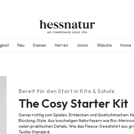
FINAL SALE
50% auf alles im SAL
gkeit
Neu
Damen
Herren
Junior
Wäsche
Home
*
+ 20% extra auf SALE
Damen
Herren
Junior
Wäsche
Home
Bereit für den Start in Kita & Schule
The Cosy Starter Kit
Genau richtig zum Spielen, Entdecken und Quatschmachen: Ne
Blocking-Style. Aus kuscheligen Naturfasern wie Bio-Merino
vielen praktischen Details. Wie das Fleece-Sweatshirt aus gr
Textile Standard.