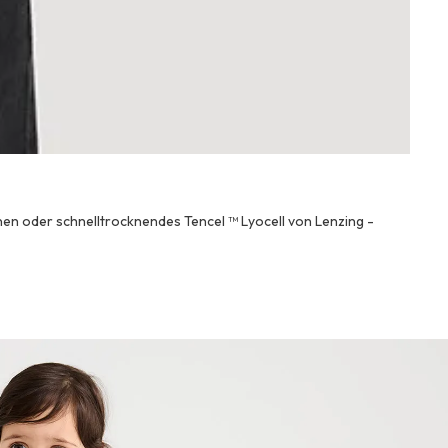
Be
inen oder schnelltrocknendes Tencel ™ Lyocell von Lenzing -
Unser
Desig
Bett