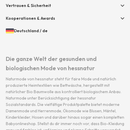
Presse
Vertrauen & Sicherheit
Amazon Pay
Grounding Page
Unsere Stores
Paypal
Kooperationen & Awards
Mastercard
Deutschland
/
de
VISA
Öffnen
Gewähltes
der
Land
Diners / Discover
Länder-
und
und
Sprache:
Die ganze Welt der gesunden und
Sprachauswahl
biologischen Mode von hessnatur
Naturmode von hessnatur steht für faire Mode und natürlich
produzierte Heimtextilien wie Bettwäsche, hergestellt mit
natürlicher Bio Baumwolle aus kontrolliert biologischem Anbau.
Naturmode unter Berücksichtigung der hessnatur
Sozialstandards. Die vielfältige Produktpalette bietet moderne
Damenmode und Herrenmode, Ökomode wie Blusen, Mäntel,
Kinderkleider, Hosen und darüber hinaus sogar einen kompletten
Babyonlineshop. Stellst du dir immer noch vor, dass Bio-Kleidung