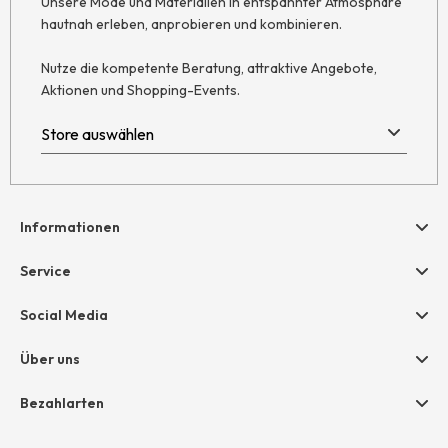
Unsere Mode und Materialien in entspannter Atmosphäre
hautnah erleben, anprobieren und kombinieren.
Nutze die kompetente Beratung, attraktive Angebote,
Aktionen und Shopping-Events.
Informationen
Hilfe & Kontakt
Service
Newsletter
Geschenkgutscheine
Social Media
Retoure
hessnatur friends
AGB
Über uns
Größentabelle
Widerruf
Unternehmen
Bezahlarten
Datenschutz
Jobs
Rechnung
Impressum