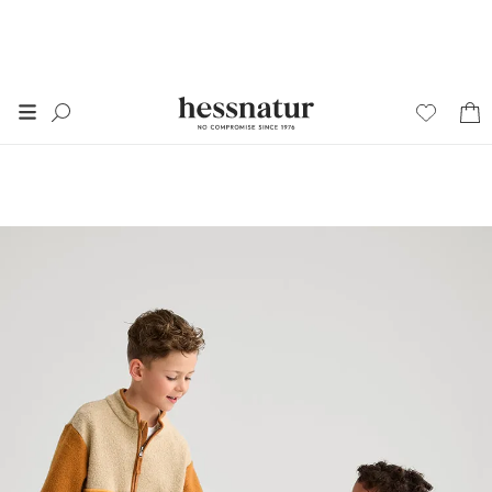
FINAL SALE
50% auf alles im
SALE
*
+ 20% extra auf SALE
Damen
Herren
Junior
Wäsche
Home