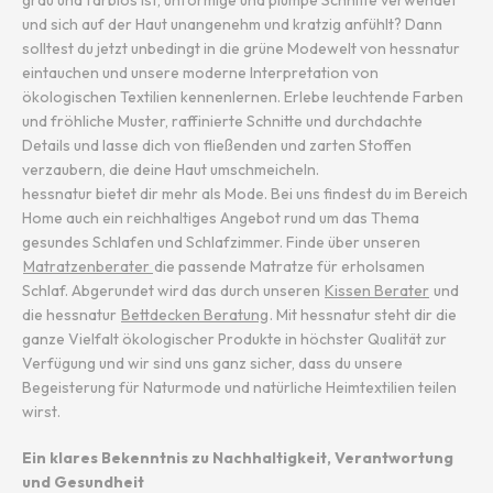
grau und farblos ist, unförmige und plumpe Schnitte verwendet
und sich auf der Haut unangenehm und kratzig anfühlt? Dann
solltest du jetzt unbedingt in die grüne Modewelt von hessnatur
eintauchen und unsere moderne Interpretation von
ökologischen Textilien kennenlernen. Erlebe leuchtende Farben
und fröhliche Muster, raffinierte Schnitte und durchdachte
Details und lasse dich von fließenden und zarten Stoffen
verzaubern, die deine Haut umschmeicheln.
hessnatur bietet dir mehr als Mode. Bei uns findest du im Bereich
Home auch ein reichhaltiges Angebot rund um das Thema
gesundes Schlafen und Schlafzimmer. Finde über unseren
Matratzenberater
die passende Matratze für erholsamen
Schlaf. Abgerundet wird das durch unseren
Kissen Berater
und
die hessnatur
Bettdecken Beratung
. Mit hessnatur steht dir die
ganze Vielfalt ökologischer Produkte in höchster Qualität zur
Verfügung und wir sind uns ganz sicher, dass du unsere
Begeisterung für Naturmode und natürliche Heimtextilien teilen
wirst.
Ein klares Bekenntnis zu Nachhaltigkeit, Verantwortung
und Gesundheit