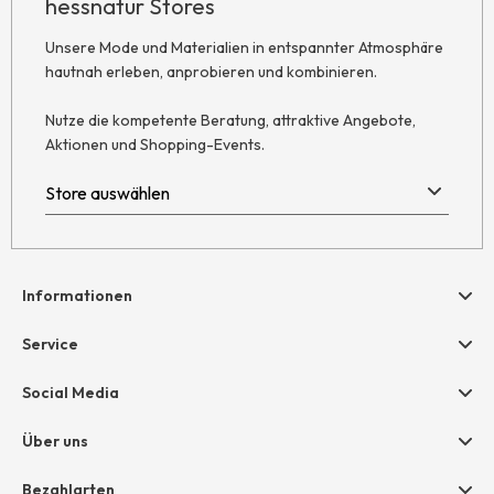
hessnatur Stores
Unsere Mode und Materialien in entspannter Atmosphäre
hautnah erleben, anprobieren und kombinieren.
Nutze die kompetente Beratung, attraktive Angebote,
Aktionen und Shopping-Events.
Informationen
Hilfe & Kontakt
Service
Newsletter
Geschenkgutscheine
Social Media
Retoure
hessnatur friends
AGB
Über uns
Größentabelle
Widerruf
Unternehmen
Bezahlarten