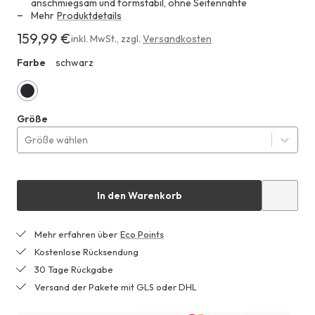
anschmiegsam und formstabil, ohne Seitennähte
Mehr
Produktdetails
159,99 €
Erhältlich
inkl. MwSt.
,
zzgl.
Versandkosten
für
Farbe
schwarz
HHF
159,99 €
schwarz
Größe
Größe wählen
In den Warenkorb
Mehr erfahren über
Eco Points
Kostenlose Rücksendung
30 Tage Rückgabe
Versand der Pakete mit GLS oder DHL