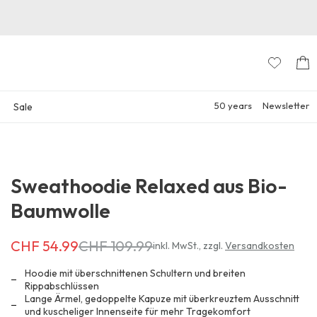
50 years
Newsletter
Sale
Sweathoodie Relaxed aus Bio-
Baumwolle
CHF 54.99
CHF 109.99
Erhältlich
inkl. MwSt.
,
zzgl.
Versandkosten
für
CHF 54.99
Hoodie mit überschnittenen Schultern und breiten
anstatt
Rippabschlüssen
Lange Ärmel, gedoppelte Kapuze mit überkreuztem Ausschnitt
CHF 109.99
und kuscheliger Innenseite für mehr Tragekomfort