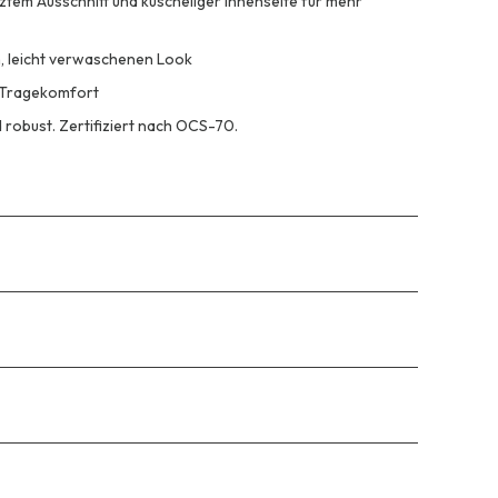
tem Ausschnitt und kuscheliger Innenseite für mehr
, leicht verwaschenen Look
n Tragekomfort
 robust. Zertifiziert nach OCS-70.