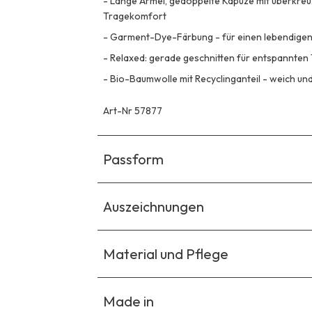
-
Lange Ärmel, gedoppelte Kapuze mit überkreuz
Tragekomfort
-
Garment-Dye-Färbung - für einen lebendigen
-
Relaxed: gerade geschnitten für entspannte
-
Bio-Baumwolle mit Recyclinganteil - weich und
Art-Nr 57877
Passform
Auszeichnungen
Material und Pflege
Made in