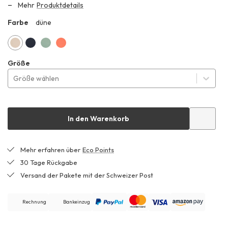
Mehr
Produktdetails
Farbe
düne
ZHF
düne
marine
mattgrün
sonnenapricot
Größe
Größe wählen
In den Warenkorb
Mehr erfahren über
Eco Points
30 Tage Rückgabe
Versand der Pakete mit der Schweizer Post
Rechnung
Bankeinzug