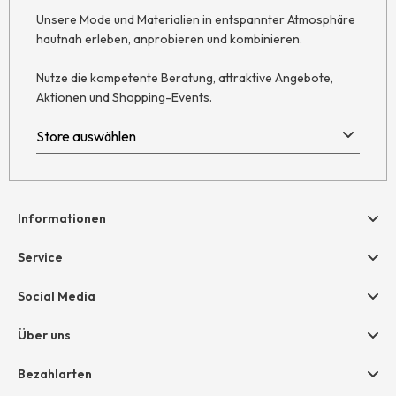
Unsere Mode und Materialien in entspannter Atmosphäre
hautnah erleben, anprobieren und kombinieren.
Nutze die kompetente Beratung, attraktive Angebote,
Aktionen und Shopping-Events.
Informationen
Hilfe & Kontakt
Service
Newsletter
Geschenkgutscheine
Social Media
AGB
hessnatur friends
Widerruf
Über uns
Größentabelle
Datenschutz
Unternehmen
Bezahlarten
Impressum
Jobs