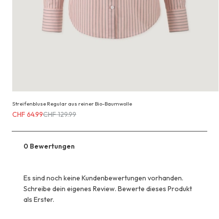
Streifenbluse Regular aus reiner Bio-Baumwolle
Erhältlich
CHF 64.99
CHF 129.99
für
CHF 64.99
anstatt
0 Bewertungen
CHF 129.99
Es sind noch keine Kundenbewertungen vorhanden.
Schreibe dein eigenes Review. Bewerte dieses Produkt
als Erster.