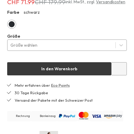
CHF 71.99
CHF 179.99
Erhältlich
inkl. MwSt.
,
zzgl.
Versandkosten
für
Farbe
schwarz
ZGH
CHF 71.99
anstatt
CHF 179.99
schwarz
Größe
Größe wählen
In den Warenkorb
Mehr erfahren über
Eco Points
30 Tage Rückgabe
Versand der Pakete mit der Schweizer Post
Rechnung
Bankeinzug