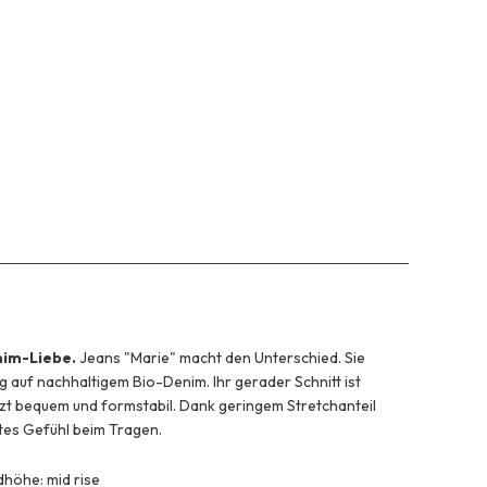
nim-Liebe.
Jeans "Marie" macht den Unterschied. Sie
g auf nachhaltigem Bio-Denim. Ihr gerader Schnitt ist
tzt bequem und formstabil. Dank geringem Stretchanteil
tes Gefühl beim Tragen.
höhe: mid rise