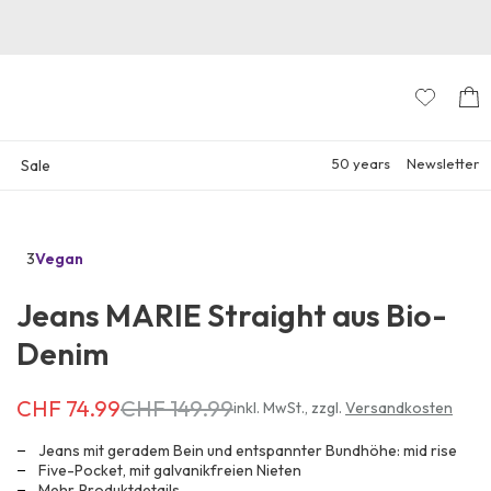
50 years
Newsletter
Sale
3
Vegan
Zu
den
Jeans MARIE Straight aus Bio-
Reviews
Denim
CHF 74.99
CHF 149.99
Erhältlich
inkl. MwSt.
,
zzgl.
Versandkosten
für
CHF 74.99
Jeans mit geradem Bein und entspannter Bundhöhe: mid rise
anstatt
Five-Pocket, mit galvanikfreien Nieten
Mehr
Produktdetails