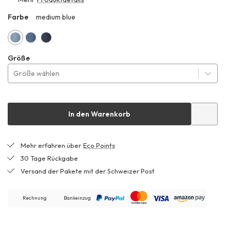
CHF 149.99
Farbe
medium blue
ZHF
medium
dark
pure
Größe
blue
blue
blue
Größe wählen
In den Warenkorb
Mehr erfahren über
Eco Points
30 Tage Rückgabe
Versand der Pakete mit der Schweizer Post
Rechnung
Bankeinzug