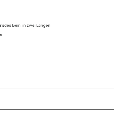
erades Bein, in zwei Längen
u