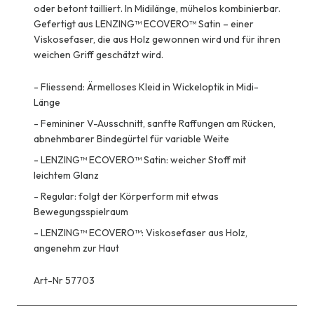
oder betont tailliert. In Midilänge, mühelos kombinierbar.
Gefertigt aus LENZING™ ECOVERO™ Satin – einer
Viskosefaser, die aus Holz gewonnen wird und für ihren
weichen Griff geschätzt wird.
-
Fliessend: Ärmelloses Kleid in Wickeloptik in Midi-
Länge
-
Femininer V-Ausschnitt, sanfte Raffungen am Rücken,
abnehmbarer Bindegürtel für variable Weite
-
LENZING™ ECOVERO™ Satin: weicher Stoff mit
leichtem Glanz
-
Regular: folgt der Körperform mit etwas
Bewegungsspielraum
-
LENZING™ ECOVERO™: Viskosefaser aus Holz,
angenehm zur Haut
Art-Nr 57703