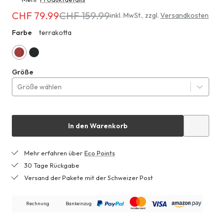
CHF 79.99
CHF 159.99
Erhältlich
inkl. MwSt.
,
zzgl.
Versandkosten
für
Farbe
terrakotta
ZHF
CHF 79.99
anstatt
CHF 159.99
terrakotta
schwarz
Größe
Größe wählen
In den Warenkorb
Mehr erfahren über
Eco Points
30 Tage Rückgabe
Versand der Pakete mit der Schweizer Post
Rechnung
Bankeinzug