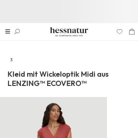
3
Zu
den
Kleid mit Wickeloptik Midi aus
Reviews
LENZING™ ECOVERO™