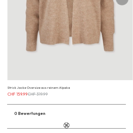
Strick Jacke Oversize aus reinem Alpaka
Erhältlich
CHF 159.99
CHF 319.99
für
CHF 159.99
anstatt
0 Bewertungen
Zu
CHF 319.99
den
Reviews