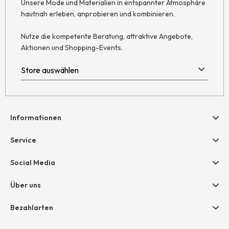
Unsere Mode und Materialien in entspannter Atmosphäre
hautnah erleben, anprobieren und kombinieren.
Nutze die kompetente Beratung, attraktive Angebote,
Aktionen und Shopping-Events.
Informationen
Hilfe & Kontakt
Service
Newsletter
Geschenkgutscheine
Social Media
AGB
hessnatur friends
Widerruf
Über uns
Größentabelle
Datenschutz
Unternehmen
Bezahlarten
Impressum
Jobs
Rechnung