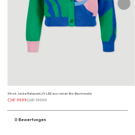
Strick Jacke Relaxed LIV LEE aus reiner Bio-Baumwolle
Erhältlich
CHF 99.99
CHF 199.99
für
CHF 99.99
anstatt
0 Bewertungen
CHF 199.99