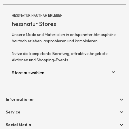
HESSNATUR HAUTNAH ERLEBEN
hessnatur Stores
Unsere Mode und Materialien in entspannter Atmosphäre
hautnah erleben, anprobieren und kombinieren.
Nutze die kompetente Beratung, attraktive Angebote,
Aktionen und Shopping-Events.
Informationen
Hilfe & Kontakt
Service
Newsletter
Geschenkgutscheine
Social Media
AGB