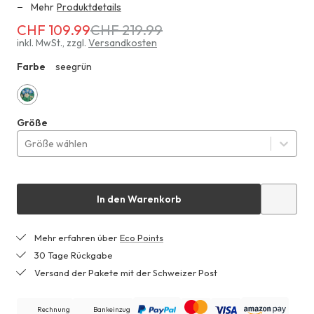
Mehr
Produktdetails
CHF 109.99
CHF 219.99
Erhältlich
für
inkl. MwSt.
,
zzgl.
Versandkosten
CHF 109.99
Farbe
seegrün
ZHF
anstatt
CHF 219.99
seegrün
Größe
Größe wählen
In den Warenkorb
Mehr erfahren über
Eco Points
30 Tage Rückgabe
Versand der Pakete mit der Schweizer Post
Rechnung
Bankeinzug