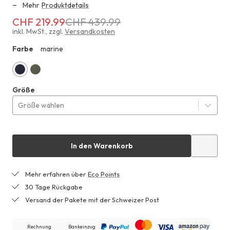
Mehr
Produktdetails
CHF 219.99
CHF 439.99
Erhältlich
für
inkl. MwSt.
,
zzgl.
Versandkosten
CHF 219.99
Farbe
marine
ZHF
anstatt
CHF 439.99
marine
oliv
Größe
Größe wählen
In den Warenkorb
Mehr erfahren über
Eco Points
30 Tage Rückgabe
Versand der Pakete mit der Schweizer Post
Rechnung
Bankeinzug