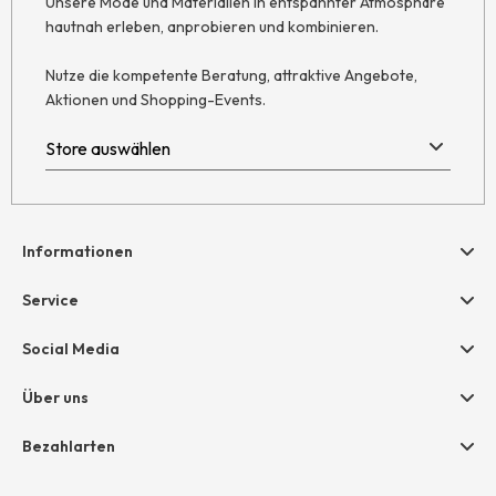
Unsere Mode und Materialien in entspannter Atmosphäre
hautnah erleben, anprobieren und kombinieren.
Nutze die kompetente Beratung, attraktive Angebote,
Aktionen und Shopping-Events.
Informationen
Hilfe & Kontakt
Service
Newsletter
Geschenkgutscheine
Social Media
AGB
hessnatur friends
Widerruf
Über uns
Größentabelle
Datenschutz
Unternehmen
Bezahlarten
Impressum
Jobs
Rechnung