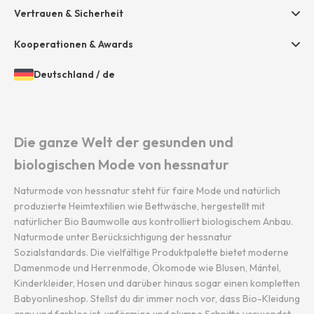
Presse
Vertrauen & Sicherheit
Amazon Pay
Grounding Page
Unsere Stores
Paypal
Kooperationen & Awards
Mastercard
Deutschland
/
de
VISA
Öffnen
Gewähltes
der
Land
Diners / Discover
Länder-
und
und
Sprache:
Die ganze Welt der gesunden und
Sprachauswahl
biologischen Mode von hessnatur
Naturmode von hessnatur steht für faire Mode und natürlich
produzierte Heimtextilien wie Bettwäsche, hergestellt mit
natürlicher Bio Baumwolle aus kontrolliert biologischem Anbau.
Naturmode unter Berücksichtigung der hessnatur
Sozialstandards. Die vielfältige Produktpalette bietet moderne
Damenmode und Herrenmode, Ökomode wie Blusen, Mäntel,
Kinderkleider, Hosen und darüber hinaus sogar einen kompletten
Babyonlineshop. Stellst du dir immer noch vor, dass Bio-Kleidung