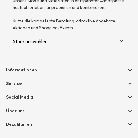
Unsere Mode und Materialien in entspannter Atmosphäre
hautnah erleben, anprobieren und kombinieren.
Nutze die kompetente Beratung, attraktive Angebote,
Aktionen und Shopping-Events.
Informationen
Hilfe & Kontakt
Service
Newsletter
Geschenkgutscheine
Social Media
Retoure
hessnatur friends
AGB
Über uns
Größentabelle
Widerruf
Unternehmen
Bezahlarten
Datenschutz
Jobs
Rechnung
Impressum