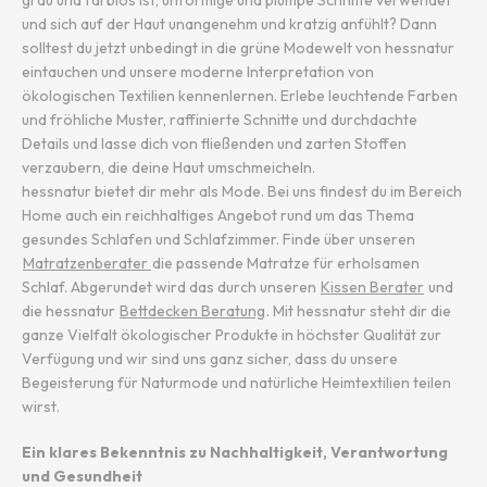
grau und farblos ist, unförmige und plumpe Schnitte verwendet
und sich auf der Haut unangenehm und kratzig anfühlt? Dann
solltest du jetzt unbedingt in die grüne Modewelt von hessnatur
eintauchen und unsere moderne Interpretation von
ökologischen Textilien kennenlernen. Erlebe leuchtende Farben
und fröhliche Muster, raffinierte Schnitte und durchdachte
Details und lasse dich von fließenden und zarten Stoffen
verzaubern, die deine Haut umschmeicheln.
hessnatur bietet dir mehr als Mode. Bei uns findest du im Bereich
Home auch ein reichhaltiges Angebot rund um das Thema
gesundes Schlafen und Schlafzimmer. Finde über unseren
Matratzenberater
die passende Matratze für erholsamen
Schlaf. Abgerundet wird das durch unseren
Kissen Berater
und
die hessnatur
Bettdecken Beratung
. Mit hessnatur steht dir die
ganze Vielfalt ökologischer Produkte in höchster Qualität zur
Verfügung und wir sind uns ganz sicher, dass du unsere
Begeisterung für Naturmode und natürliche Heimtextilien teilen
wirst.
Ein klares Bekenntnis zu Nachhaltigkeit, Verantwortung
und Gesundheit