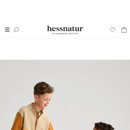
FINAL SALE
50% auf alles im
SALE
*
+ 20% extra auf SALE
Damen
Herren
Junior
Wäsche
Home