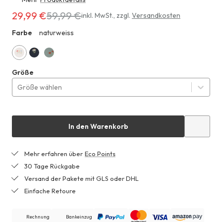
29,99 €
59,99 €
Erhältlich
inkl. MwSt.
,
zzgl.
Versandkosten
für
Farbe
naturweiss
ZHF
29,99 €
anstatt
59,99 €
naturweiss
marine
mattgrün
Größe
Größe wählen
In den Warenkorb
Mehr erfahren über
Eco Points
30 Tage Rückgabe
Versand der Pakete mit GLS oder DHL
Einfache Retoure
Rechnung
Bankeinzug