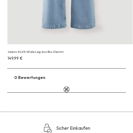
Jeans ALVA Wide Leg aus Bio-Denim
Erhältlich
149,99 €
für
149,99 €
0 Bewertungen
Zu
den
Reviews
Sicher Einkaufen