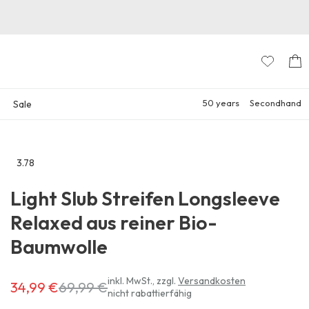
50 years
Secondhand
Sale
3.78
Zu
den
Light Slub Streifen Longsleeve
Reviews
Relaxed aus reiner Bio-
Baumwolle
Erhältlich
inkl. MwSt.
,
zzgl.
Versandkosten
34,99 €
69,99 €
nicht rabattierfähig
für
34,99 €