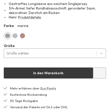
Gestreiftes Longsleeve aus weichem Singlejersey
anstatt
3/4-Ärmel, tiefer Rundhalsausschnitt, gerundeter Saum,
69,99 €
dekorativer Zierstich am Rücken
Mehr
Produktdetails
Farbe
marine
ZHF
marine
kornblume
rosé
Größe
Größe wählen
In den Warenkorb
Mehr erfahren über
Eco Points
Kostenlose Rücksendung
30 Tage Rückgabe
Versand der Pakete mit GLS oder DHL