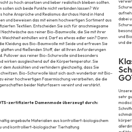
verwen
icht zu hoch ansetzen und lieber realistisch bleiben sollten.
Schurwo
sollen sich beide Punkte nicht verbinden lassen? Wir
aufnehm
ss hohe Ansprüche und Realismus durchaus Hand in Hand
dabei 
en und beweisen das mit einem hochwertigen Sortiment aus
Schurw
izierten Textilien. Entscheiden Sie sich für anschmiegsame
besond
Nachtwäsche aus reiner Bio-Baumwolle, die Sie mit ihrer
und Bi
Weichheit einhüllen wird. Darf es etwas edler sein? Dann
und die
die Kleidung aus Bio-Baumwolle mit Seide und erfreuen Sie
 glatten und fließenden Stoff, der all Ihren Anforderungen
d. Pullover aus reiner Bio-Schurwolle sind besonders
Kla
 wirken ausgleichend auf die Körpertemperatur. Sie
Sch
r dem Auskühlen und verhindern gleichzeitig, dass Sie
chwitzen. Bio-Schurwolle lässt sich auch wunderbar mit Bio-
GO
u einer hochwertigen Fasermischung verarbeiten, die die
igenschaften beider Naturfasern vereint und verstärkt.
Unsere
sehr gu
TS-zertifizierte Damenmode überzeugt durch:
modisc
Schnitt
schmale
körperf
altig angebaute Materialien aus kontrolliert-biologischem
allerdi
 und kontrolliert-biologischer Tierhaltung