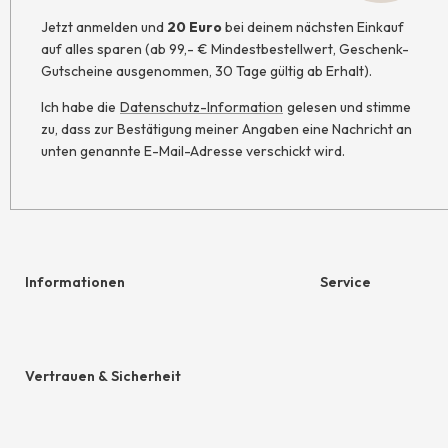
Jetzt anmelden und
20 Euro
bei deinem nächsten Einkauf
auf alles sparen (ab 99,- € Mindestbestellwert, Geschenk-
Gutscheine ausgenommen, 30 Tage gültig ab Erhalt).
Ich habe die
Datenschutz-Information
gelesen und stimme
zu, dass zur Bestätigung meiner Angaben eine Nachricht an
unten genannte E-Mail-Adresse verschickt wird.
Informationen
Service
Hilfe & Kontakt
Geschenkgutschein
Newsletter
hessnatur friends
Vertrauen & Sicherheit
Retoure
Größentabelle
AGB