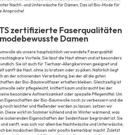
unter Nacht- und Unterwäsche für Damen. Das ist Bio-Mode für
e Ansprüche!
S zertifizierte Faserqualitäten
r modebewusste Damen
umwolle als unsere hauptsächlich verwendete Faserqualität
unschlagbare Vorteile. Sie lässt die Haut atmen und ist besonders
undlich. Sie ist auch für Tierhaar-Allergikerinnen geeignet und
elt sanft die Haut, ohne zu kratzen oder zu piken. Natürlich liegt
h an der schonenden Verarbeitung, bei der all die guten
haften der Bio-Baumwollfaser erhalten bleiben. Gleichzeitig ist
mwolle sehr pflegeleicht, knittert kaum und braucht bei der
keine besondere Aufmerksamkeit oder spezielle Pflegemittel. Um
ten Eigenschaften der Bio-Baumwolle noch zu verbessern und die
g noch leichter und fließender werden zu lassen, setzen wir
ein. Diese wirkt im Sommer kühlend und im Winter wärmend, was
ie isolierenden Eigenschaften der Seidenfaser begründet ist. Sie
tt und sanft, was sich vor allem bei Nachtwäsche und Unterwäsche,
ch bei modischen Blusen sehr positiv bemerkbar macht. Zuletzt