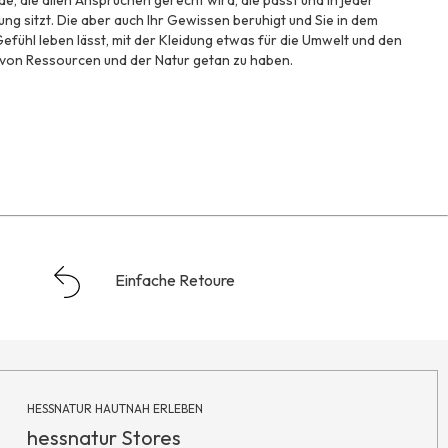
e, die allen Ansprüchen gerecht wird, die passt und in jeder
g sitzt. Die aber auch Ihr Gewissen beruhigt und Sie in dem
efühl leben lässt, mit der Kleidung etwas für die Umwelt und den
 von Ressourcen und der Natur getan zu haben.
Einfache Retoure
HESSNATUR HAUTNAH ERLEBEN
hessnatur Stores