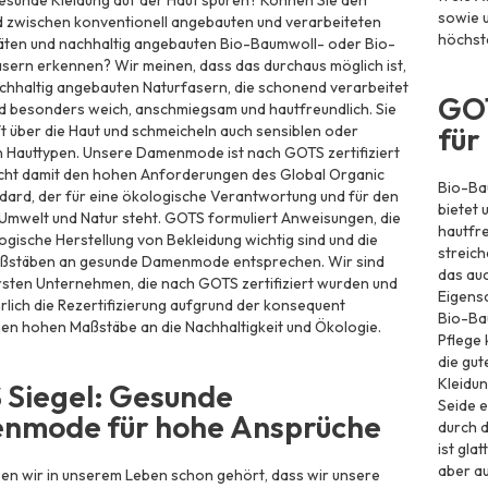
gesunde Kleidung auf der Haut spüren? Können Sie den
sowie 
d zwischen konventionell angebauten und verarbeiteten
höchst
äten und nachhaltig angebauten Bio-Baumwoll- oder Bio-
sern erkennen? Wir meinen, dass das durchaus möglich ist,
chhaltig angebauten Naturfasern, die schonend verarbeitet
GOT
d besonders weich, anschmiegsam und hautfreundlich. Sie
fü
ft über die Haut und schmeicheln auch sensiblen oder
n Hauttypen. Unsere Damenmode ist nach GOTS zertifiziert
icht damit den hohen Anforderungen des Global Organic
Bio-Ba
ndard, der für eine ökologische Verantwortung und für den
bietet 
Umwelt und Natur steht. GOTS formuliert Anweisungen, die
hautfre
logische Herstellung von Bekleidung wichtig sind und die
streich
ßstäben an gesunde Damenmode entsprechen. Wir sind
das auc
rsten Unternehmen, die nach GOTS zertifiziert wurden und
Eigensc
hrlich die Rezertifizierung aufgrund der konsequent
Bio-Bau
en hohen Maßstäbe an die Nachhaltigkeit und Ökologie.
Pflege 
die gu
Kleidun
Siegel: Gesunde
Seide 
nmode für hohe Ansprüche
durch d
ist gla
aber au
en wir in unserem Leben schon gehört, dass wir unsere