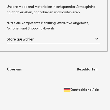
Unsere Mode und Materialien in entspannter Atmosphäre
hautnah erleben, anprobieren und kombinieren.
Nutze die kompetente Beratung, attraktive Angebote,
Aktionen und Shopping-Events.
Über uns
Bezahlarten
Unternehmen
Rechnung
Deutschland
/
de
Jobs
Amazon Pay
Öffnen
Gewähltes
der
Land
Presse
Paypal
Länder-
und
Unsere Stores
Mastercard
und
Sprache: