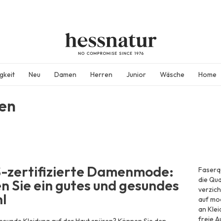
gkeit
Neu
Damen
Herren
Junior
Wäsche
Home
en
zertifizierte Damenmode:
Faserqu
die Qua
n Sie ein gutes und gesundes
verzich
l
auf mod
an Klei
freie A