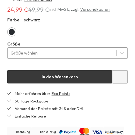
24,99 €
49,99 €
Erhältlich
inkl. MwSt.
,
zzgl.
Versandkosten
für
Farbe
schwarz
ZHF
24,99 €
anstatt
49,99 €
schwarz
Größe
Größe wählen
In den Warenkorb
Mehr erfahren über
Eco Points
30 Tage Rückgabe
Versand der Pakete mit GLS oder DHL
Einfache Retoure
Rechnung
Bankeinzug