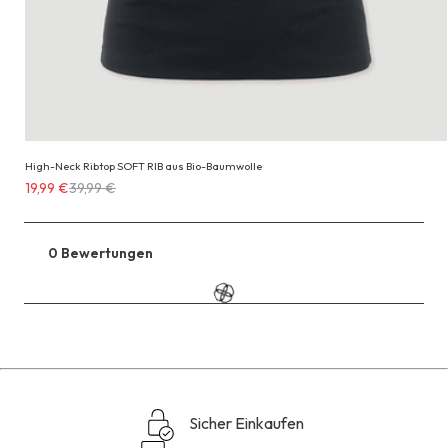
High-Neck Ribtop SOFT RIB aus Bio-Baumwolle
Erhältlich
19,99 €
39,99 €
für
19,99 €
anstatt
0 Bewertungen
Zu
39,99 €
den
Reviews
Sicher Einkaufen