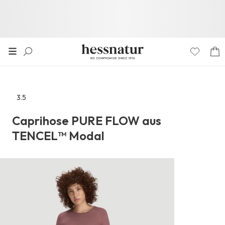
3.5
Zu
den
Caprihose PURE FLOW aus
Reviews
TENCEL™ Modal