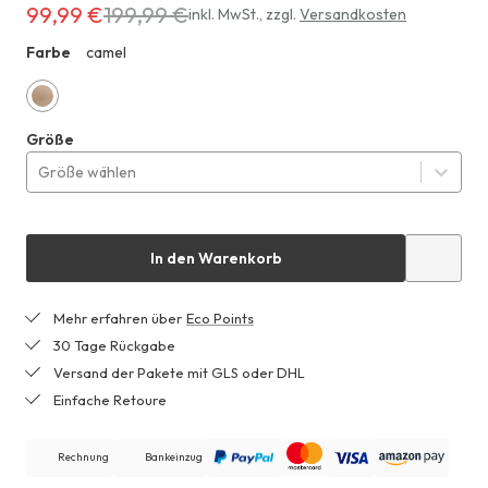
99,99 €
199,99 €
Erhältlich
inkl. MwSt.
,
zzgl.
Versandkosten
für
Farbe
camel
ZHF
99,99 €
anstatt
199,99 €
camel
Größe
Größe wählen
In den Warenkorb
Mehr erfahren über
Eco Points
30 Tage Rückgabe
Versand der Pakete mit GLS oder DHL
Einfache Retoure
Rechnung
Bankeinzug