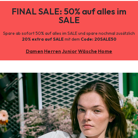
FINAL SALE: 50% auf alles im
SALE
Spare ab sofort 50% auf alles im SALE und spare nochmal zusätzlich
20% extra auf SALE
mit dem
Code: 20SALE50
Damen
Herren
Junior
Wäsche
Home