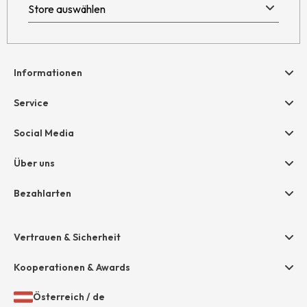
Informationen
Hilfe & Kontakt
Service
Newsletter
Geschenkgutscheine
Social Media
Retoure
hessnatur friends
AGB
Über uns
Größentabelle
Widerruf
Unternehmen
Bezahlarten
Datenschutz
Jobs
Rechnung
Impressum
Presse
Vertrauen & Sicherheit
Amazon Pay
Unsere Stores
Paypal
Kooperationen & Awards
Mastercard
Österreich
/
de
VISA
Öffnen
Gewähltes